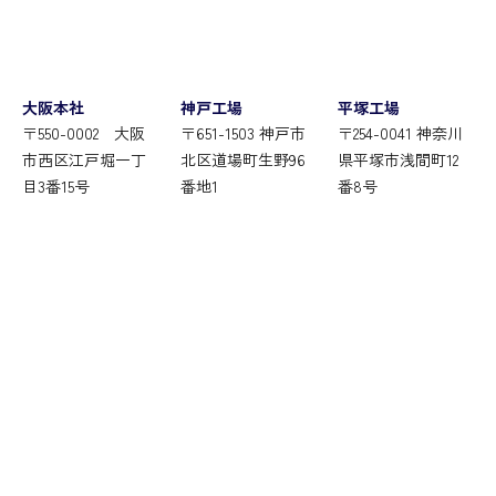
大阪本社
神戸工場
平塚工場
〒550-0002 大阪
〒651-1503 神戸市
〒254-0041 神奈川
市西区江戸堀一丁
北区道場町生野96
県平塚市浅間町12
目3番15号
番地1
番8号