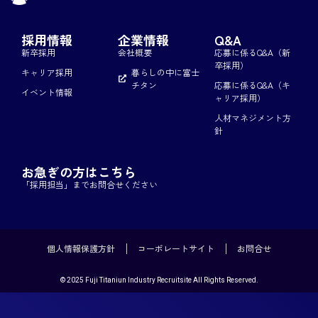
採用情報
企業情報
Q&A
新卒採用
会社概要
応募に係るQ&A（新
卒採用）
キャリア採用
暮らしの中に富士
チタン
応募に係るQ&A（キ
イベント情報
ャリア採用）
人材マネジメント方
針
お急ぎの方はこちら
「採用担当」までお問合せください
個人情報保護方針
コーポレートサイト
お問合せ
© 2025 Fuji Titaniun Industry Recruitsite All Rights Reserved.